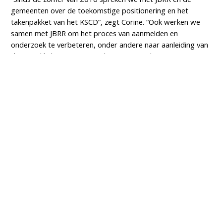
gemeenten over de toekomstige positionering en het
takenpakket van het KSCD”, zegt Corine. “Ook werken we
samen met JBRR om het proces van aanmelden en
onderzoek te verbeteren, onder andere naar aanleiding van
de ontwikkelingen in 2016: de vragen aan het KSCD namen
sterk toe in aantal en complexiteit, en de onderzoeken zijn
steeds complexer, intensiever en duren langer.”
Het is belangrijk in te zetten op vroegsignalering. Zo kan de
juiste hulpverlening voor een gezin worden ingezet voordat
problemen verergeren en zware hulp nodig is. Corine: “Ook
vanuit deze rol is samenwerking met de wijkteams in ons
werkgebied van groot belang!”
Ruim 130.000
telefoongesprekken in 1 jaar